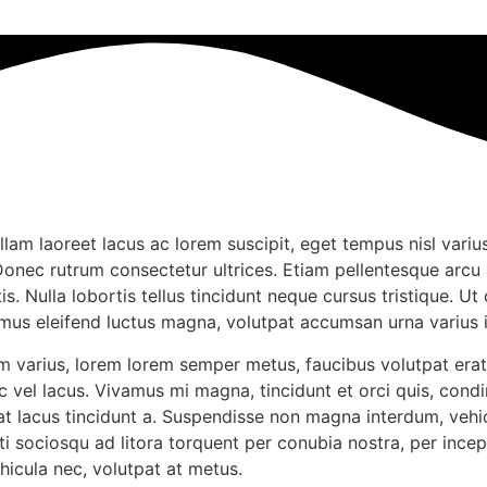
lam laoreet lacus ac lorem suscipit, eget tempus nisl varius
Donec rutrum consectetur ultrices. Etiam pellentesque arcu
tis. Nulla lobortis tellus tincidunt neque cursus tristique.
vamus eleifend luctus magna, volutpat accumsan urna varius 
varius, lorem lorem semper metus, faucibus volutpat erat er
nec vel lacus. Vivamus mi magna, tincidunt et orci quis, con
iat lacus tincidunt a. Suspendisse non magna interdum, vehi
citi sociosqu ad litora torquent per conubia nostra, per inc
hicula nec, volutpat at metus.